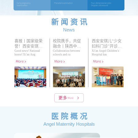
新 闻 资 讯
News
喜报丨国家级荣
校院携手，共促
西安安琪儿“少女
誉！西安安琪儿
融合丨陕西中医
妇科门诊”开诊，
获评“爱婴行动”爱
Good news! National
药大学公共卫生
Collaboration between
守护0-18岁花蕾自
Xi'an Angel Children's
honor! Xi'an Ang
schools and co
Hospital has
婴医院持续质量
学院师生来院开
然绽放
改
展教学
医 院 概 况
Angel Maternity Hospitals