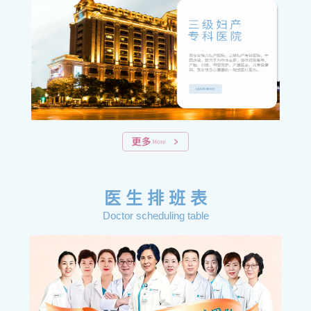
医 生 排 班 表
Doctor scheduling table