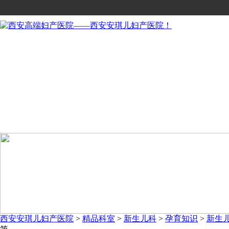
网站首页
医院概况
科室介绍
医疗团队
服务特色
会员服务
套餐服务
站内导航
学术交流
西安安琪儿妇产医院
>
精品科室
>
新生儿科
>
孕育知识
>
新生