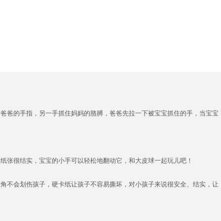
着爸爸的手指，另一手抓住妈妈的胳膊，爸爸先拉一下被宝宝抓住的手，当宝宝
的纸张很结实，宝宝的小手可以轻松地翻动它，和大皮球一起玩儿吧！
书角不会划伤孩子，硬卡纸让孩子不容易撕坏，对小孩子来说很安全、结实，让