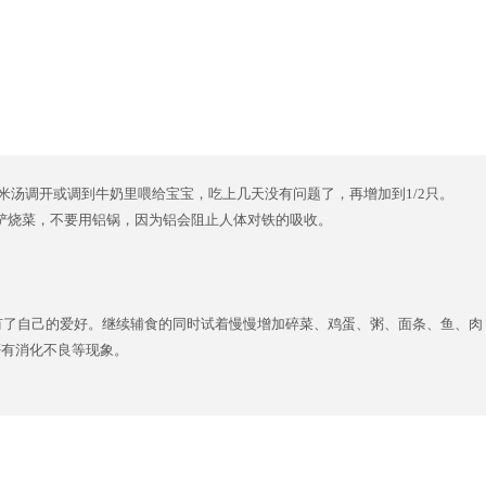
米汤调开或调到牛奶里喂给宝宝，吃上几天没有问题了，再增加到1/2只。
铲烧菜，不要用铝锅，因为铝会阻止人体对铁的吸收。
有了自己的爱好。继续辅食的同时试着慢慢增加碎菜、鸡蛋、粥、面条、鱼、肉
否有消化不良等现象。