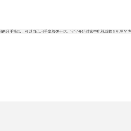
用两只手撕纸，可以自己用手拿着饼干吃。宝宝开始对家中电视或收音机里的