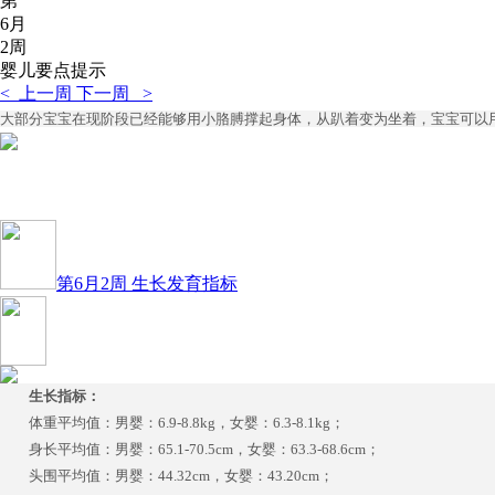
第
6月
2周
婴儿要点提示
< 上一周
下一周 >
大部分宝宝在现阶段已经能够用小胳膊撑起身体，从趴着变为坐着，宝宝可以
第6月2周 生长发育指标
生长指标：
体重平均值：男婴：6.9-8.8kg，女婴：6.3-8.1kg；
身长平均值：男婴：65.1-70.5cm，女婴：63.3-68.6cm；
头围平均值：男婴：44.32cm，女婴：43.20cm；