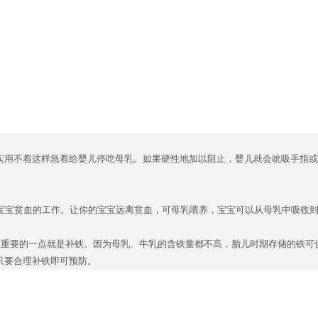
实用不着这样急着给婴儿停吃母乳。如果硬性地加以阻止，婴儿就会吮吸手指或
宝宝贫血的工作。让你的宝宝远离贫血，可母乳喂养，宝宝可以从母乳中吸收
重要的一点就是补铁。因为母乳、牛乳的含铁量都不高，胎儿时期存储的铁可供宝
只要合理补铁即可预防。