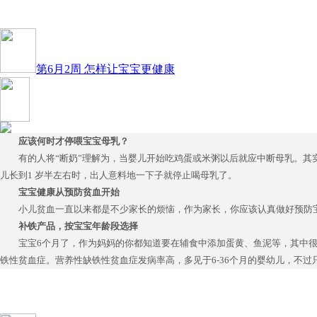
第6月2周 怎样让宝宝更健康
应该何时才停喂宝宝母乳？
有的人将“断奶”理解为，当婴儿开始吃鸡蛋或米粥以后就应中断母乳。其
儿长到1 岁半左右时，出人意料地一下子就停止喝母乳了。
宝宝健康从预防贫血开始
小儿贫血一直以来都是不少家长的烦恼，作为家长，你应该认真做好预防
补铁产品，按宝宝年龄段选择
宝宝6个月了，作为妈妈的你都知道要在辅食中添加蛋黄、鱼泥等，其中很
铁性贫血症。营养性缺铁性贫血症发病率高，多见于6-36个月的婴幼儿，不过