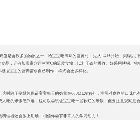
鸡蛋是含铁多的物质之一，给宝宝吃煮熟的蛋黄时，先从1/4只开始，捣碎后用
助食品，还有加喂富含维生素C的流质食物，以利于铁的吸收。好采用铁锅、铁
以根据宝宝的营养需求自己制作，样式会更多样化。
这时除了要继续保证宝宝每天的奶量在600ML左右外，宝宝对食物的口味也
成人吃的米饭感兴趣，也可以尝试让宝宝吃一些软烂的米饭，但要注意观察是
物料理器还会派上用场，相信你会有非常大的学习动力！