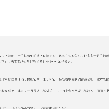
宝宝的髋部，一手扶着他的腋下保持平衡。爸爸在妈妈背后，让宝宝一只手抓
名字），当宝宝转过头找到爸爸时会“咯咯”地笑起来。
皮球可以自由活动，快把它拿下来，和它一起随着歌谣的韵律跳动吧！这本书
彩特别鲜艳、纯正，并且是硬卡纸材质，书上的小窗也用硬卡纸制作，圆圆的
皮球》、《怕热的小花猫》、《弟弟变成吸尘器》