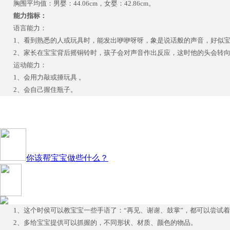
胸围平均值：男婴：44.06cm，女婴：42.86cm。
能力指标：
语言能力：
1、看到熟悉的人或玩具时，能发出咿咿呀呀，象是说话般的声音，好似宝
2、家长在宝宝背后摇铜铃时，孩子会对声音作出反应，这时他的头会转
运动能力：
1、会用力敲或捶玩具 。
2、会自己握住瓶子。
你该帮宝宝做些什么？
1、这个时侯可以教宝宝一些手语了：“再见、谢谢、鼓掌”，都可以尝试
2、多给宝宝提供可以抓握的，不同形状、材质、颜色的物品。