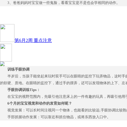
3、爸爸妈妈对宝宝做一些鬼脸，看看宝宝是不是也会学相同的动作。
第6月2周 重点注意
训练手眼协调
半岁后，当孩子能坐起来玩时双手可以在眼睛的监控下玩弄物品，这时手
的软硬、质地。在眼睛的监控下，通过手的摆弄，还可以发现物体的上下、左
手眼协调训练Tips
：
在宝宝的视野范围内，先吸引他注意床上的一件有趣的玩具，再吸引他用
6
个月的宝宝视觉和动作的发育如何呢？
视觉发展：可以长时间注视同一个物体，也能看的比较远;手眼协调比较熟
手部抓握动作发展：可以靠近和抓住物品，或将东西放入口中。