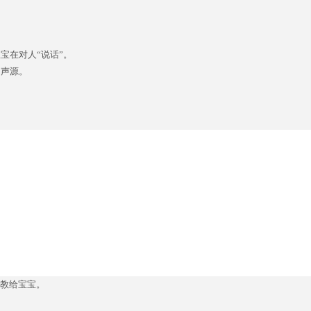
宝在对人“说话”。
向声源。
着教给宝宝。