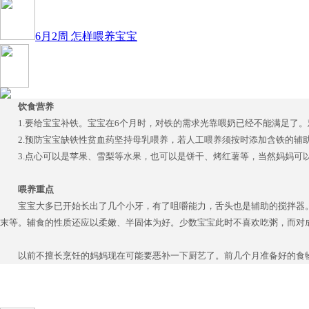
6月2周 怎样喂养宝宝
饮食营养
1.要给宝宝补铁。宝宝在6个月时，对铁的需求光靠喂奶已经不能满足了。
2.预防宝宝缺铁性贫血药坚持母乳喂养，若人工喂养须按时添加含铁的辅
3.点心可以是苹果、雪梨等水果，也可以是饼干、烤红薯等，当然妈妈可
喂养重点
宝宝大多已开始长出了几个小牙，有了咀嚼能力，舌头也是辅助的搅拌器。
末等。辅食的性质还应以柔嫩、半固体为好。少数宝宝此时不喜欢吃粥，而对
以前不擅长烹饪的妈妈现在可能要恶补一下厨艺了。前几个月准备好的食