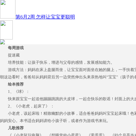
第6月2周 怎样让宝宝更聪明
每周游戏
捉迷藏
培养技能：让孩子快乐，增进与父母的感情，发展感知能力。
游戏方法：妈妈在床上盘腿而坐，让宝宝面对面坐在她的腿上，一手扶着
朝这边看时，爸爸却从妈妈背后另一边突然伸出头来亲热地叫“宝宝”（孩子的
绘本推荐
1、《球》：
快来跟宝宝一起追他蹦蹦跳跳的大皮球，一起念快乐的歌谣！封面上的大
2、《小老虎，起床了》 ：
小老虎，该起床啦！精致幽默的小故事，适合爸爸妈妈叫宝宝起床哦！色
妈妈安心。本书适合妈妈讲给小孩子听，或者作为游戏书来玩。
儿歌推荐
《《小老鼠玩电脑》、《想睡觉的小星星》、《零蛋蛋》、《钓个月亮当