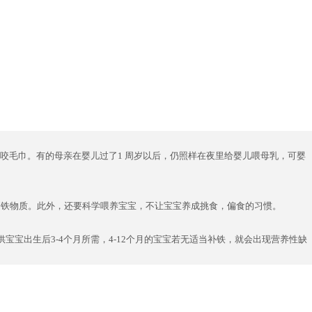
咬毛巾。有的母亲在婴儿过了1 周岁以后，仍照样在夜里给婴儿喂母乳，可婴
到铁物质。此外，还要科学喂养宝宝，不让宝宝养成挑食，偏食的习惯。
宝出生后3-4个月所需，4-12个月的宝宝若无适当补铁，就会出现营养性缺