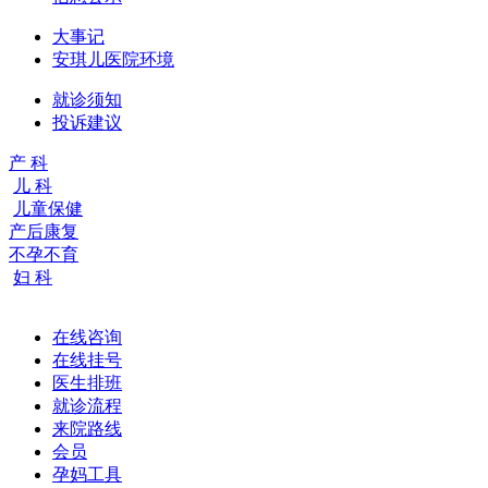
大事记
安琪儿医院环境
就诊须知
投诉建议
产 科
儿 科
儿童保健
产后康复
不孕不育
妇 科
在线咨询
在线挂号
医生排班
就诊流程
来院路线
会员
孕妈工具