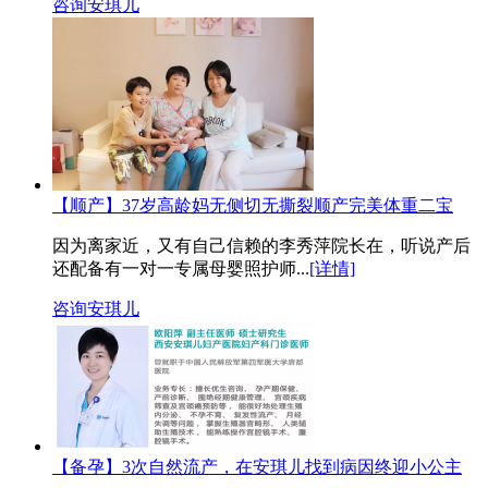
咨询安琪儿
【顺产】37岁高龄妈无侧切无撕裂顺产完美体重二宝
因为离家近，又有自己信赖的李秀萍院长在，听说产后
还配备有一对一专属母婴照护师...
[详情]
咨询安琪儿
【备孕】3次自然流产，在安琪儿找到病因终迎小公主