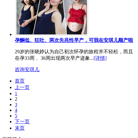
孕酮低、狂吐、两次先兆性早产，可我在安琪儿顺产啦
29岁的张晓婷认为自己初次怀孕的旅程并不轻松，而且
在孕33周 、36周出现两次早产迹象...
[详情]
咨询安琪儿
首页
上一页
1
2
3
4
5
下一页
末页