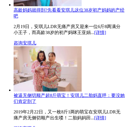
高龄妈妈就得剖?先看看安琪儿这位38岁初产妈妈的产经
吧
2月19日，安琪儿LDR无痛产房又迎来一位6斤8两满分
小王子，而高龄38岁的初产妈咪王亚娟...
[详情]
咨询安琪儿
被逼无侧切顺产超8斤萌宝！安琪儿二胎妈直呼：要没她
们肯定剖了
2019年2月22日，又一枚8斤1两的萌宝在安琪儿LDR无
痛产房无侧切顺产出生喽！二胎妈妈田...
[详情]