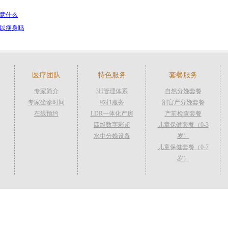
意什么
以瘦身吗
医疗团队
特色服务
套餐服务
专家简介
3H管理体系
自然分娩套餐
专家坐诊时间
9对1服务
剖宫产分娩套餐
在线预约
LDR一体化产房
产前检查套餐
四维数字彩超
儿童保健套餐（0-3
水中分娩设备
岁）
儿童保健套餐（0-7
岁）