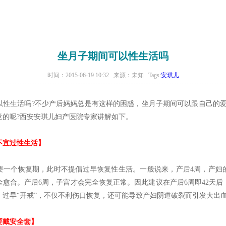
坐月子期间可以性生活吗
时间：2015-06-19 10:32 来源：未知 Tags:
安琪儿
生活吗?不少产后妈妈总是有这样的困惑，坐月子期间可以跟自己的爱
意的呢?西安安琪儿妇产医院专家讲解如下。
宜过性生活】
个恢复期，此时不提倡过早恢复性生活。一般说来，产后4周，产妇
全愈合。产后6周，子宫才会完全恢复正常。因此建议在产后6周即42天后
。过早“开戒”，不仅不利伤口恢复，还可能导致产妇阴道破裂而引发大出
戴安全套】