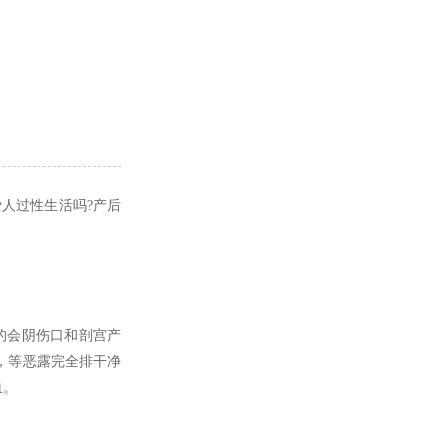
人过性生活吗?产后
的会阴伤口和剖宫产
，等恶露完全排干净
血。