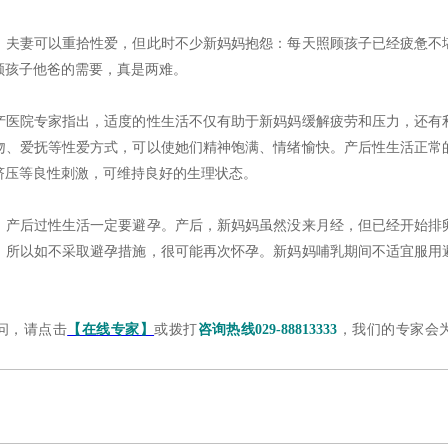
夫妻可以重拾性爱，但此时不少新妈妈抱怨：每天照顾孩子已经疲惫不
顾孩子他爸的需要，真是两难。
院专家指出，适度的性生活不仅有助于新妈妈缓解疲劳和压力，还有
吻、爱抚等性爱方式，可以使她们精神饱满、情绪愉快。产后性生活正常
挤压等良性刺激，可维持良好的生理状态。
后过性生活一定要避孕。产后，新妈妈虽然没来月经，但已经开始排
，所以如不采取避孕措施，很可能再次怀孕。新妈妈哺乳期间不适宜服用
，请点击
【在线专家】
或拨打
咨询热线029-88813333
，我们的专家会