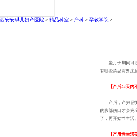
西安安琪儿妇产医院
>
精品科室
>
产科
>
孕教学院
>
坐月子期间可以性
有哪些禁忌需要注
【产后42天内不
产后，产妇需要一
的腹部伤口才会完
了，再开始性生活
【产后性生活要