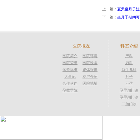
上一篇：
夏天坐月子注
下一篇：
坐月子期间可
医院概况
科室介绍
医院简介
医院环境
产科
医院荣誉
医院设备
妇科
运营标准
媒体报道
新生儿科
大事记
楼层介绍
月子
合作伙伴
医院地址
不孕
孕教学院
孕早期门诊
孕早期门诊
二胎门诊