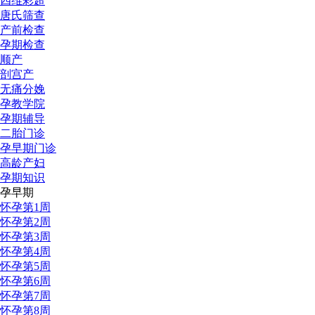
四维彩超
唐氏筛查
产前检查
孕期检查
顺产
剖宫产
无痛分娩
孕教学院
孕期辅导
二胎门诊
孕早期门诊
高龄产妇
孕期知识
孕早期
怀孕第1周
怀孕第2周
怀孕第3周
怀孕第4周
怀孕第5周
怀孕第6周
怀孕第7周
怀孕第8周