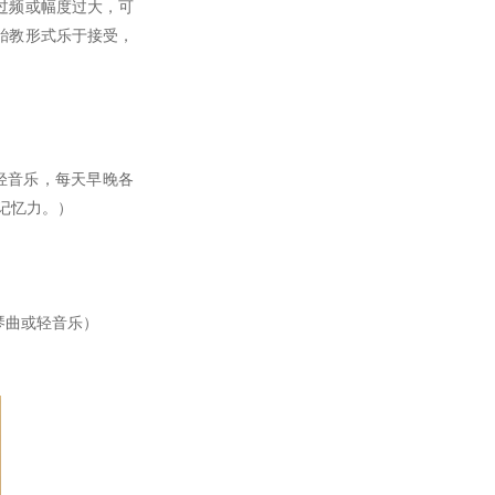
过频或幅度过大，可
胎教形式乐于接受，
轻音乐，每天早晚各
记忆力。）
琴曲或轻音乐）