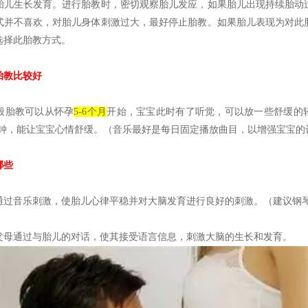
胎儿生长发育。进行胎教时，密切观察胎儿发应，如果胎儿出现持续胎动
式并不喜欢，对胎儿身体刺激过大，最好停止胎教。如果胎儿表现为对此
选择此胎教方式。
教比较好
般胎教可以从怀孕
5-6个月
开始，宝宝此时有了听觉，可以放一些舒缓的
0分钟，能让宝宝心情舒缓。（音乐最好是每日固定播放曲目，以增强宝宝的
哪些
通过音乐刺激，使胎儿心律平稳并对大脑发育进行良好的刺激。（建议钢
父母通过与胎儿的对话，使其接受语言信息，刺激大脑的生长和发育。