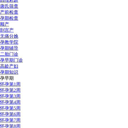
四维彩超
唐氏筛查
产前检查
孕期检查
顺产
剖宫产
无痛分娩
孕教学院
孕期辅导
二胎门诊
孕早期门诊
高龄产妇
孕期知识
孕早期
怀孕第1周
怀孕第2周
怀孕第3周
怀孕第4周
怀孕第5周
怀孕第6周
怀孕第7周
怀孕第8周