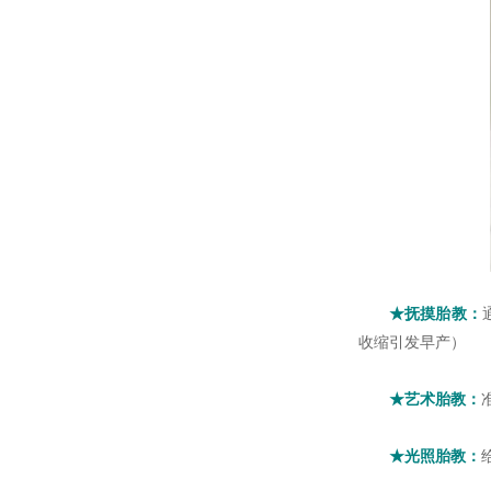
★抚摸胎教：
收缩引发早产）
★艺术胎教：
★光照胎教：