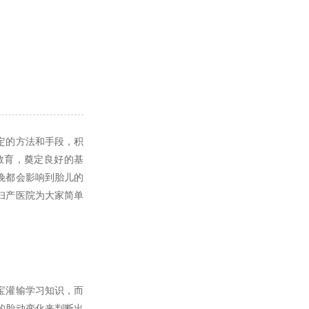
定的方法和手段，积
教育，奠定良好的基
晚都会影响到胎儿的
妇产医院为大家简单
宝灌输学习知识，而
的胎动变化来判断出