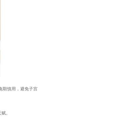
晚期慎用，避免子宫
天赋。