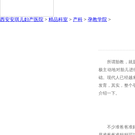
西安安琪儿妇产医院
>
精品科室
>
产科
>
孕教学院
>
所谓胎教，就是通
极主动地对胎儿进
础。现代人已经越
发育，其实，整个
介绍一下。
不少准爸爸准妈妈
是准爸爸准妈妈可