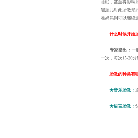
睡眠，甚至将影响
能胎儿对此胎教形
准妈妈则可以继续
什么时候开始胎
专家指出：
一
一次，每次15-2
胎教的种类有
★音乐胎教：
★语言胎教：