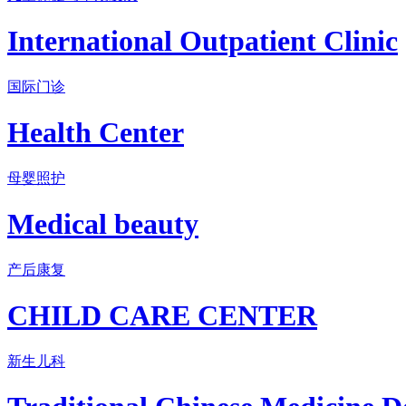
International Outpatient Clinic
国际门诊
Health Center
母婴照护
Medical beauty
产后康复
CHILD CARE CENTER
新生儿科