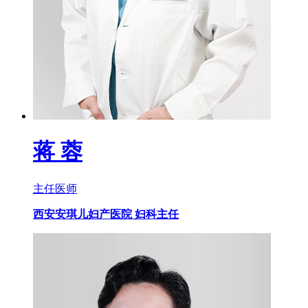
蒋 蓉
主任医师
西安安琪儿妇产医院 妇科主任