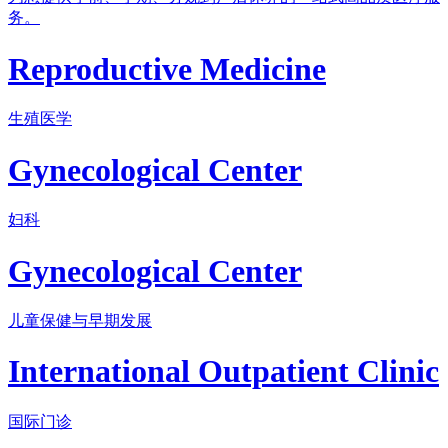
务。
Reproductive Medicine
生殖医学
Gynecological Center
妇科
Gynecological Center
儿童保健与早期发展
International Outpatient Clinic
国际门诊