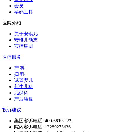
会员
孕妈工具
医院介绍
关于安琪儿
安琪儿动态
安控集团
医疗服务
产 科
妇 科
试管婴儿
新生儿科
儿保科
产后康复
投诉建议
集团客诉电话: 400-6819-222
院内客诉电话: 13289273436