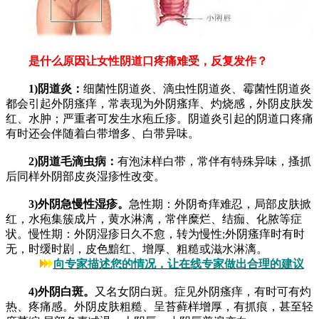
是什么原因让女性阴道口疼痛难受，反复发作？
1)阴道炎：
细菌性阴道炎、滴虫性阴道炎、霉菌性阴道炎
都会引起外阴瘙痒，常表现为外阴瘙痒、灼烧感，外阴皮肤发
红、水肿；严重者可发生水疱丘疹。阴道炎引起的阴道口疼痛
有时还会伴随着白带增多、白带异味。
2)阴道毛滴虫病：
有泡沫样白带，常伴有特殊异味，搔抓
后同样外阴部皮炎湿疹性改变。
3)外阴急慢性湿疹。
急性期：外阴奇痒难忍，局部皮肤掀
红，水疱集簇成片，黄水淋漓，常伴糜烂、结痂、化脓等症
状。慢性期：外阴湿疹日久不愈，转为慢性;外阴瘙痒时有时
无，时缓时剧，皮色黯红、增厚、粗糙或滋水淋漓。
向专家描述您的情况，让在线专家做出合理的建议
4)外阴白斑。
又名女阴白斑。症见外阴瘙痒，有时可有灼
热、疼痛感。外阴皮肤粗糙、呈苔藓样增厚，有抓痕，甚至轻