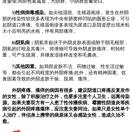
度萎缩;局部色素减退，大阴唇、小阴唇普遍变白。
5)性病病毒感染。
如尖锐湿疣、生殖器疱疹。发生在外阴
部的传染性软疣多表现为中央有脐窝样凹陷的圆形丘疹，可引
起阴道口疼痛。生殖器疱疹多表现为尿道口及阴道壁出现米粒
大小且明亮的水疱，伴有局部瘙痒。
6)阴虱病：
阴虱常贴伏于外阴皮肤表面或附于阴毛根部，
阴虱的叮咬及其毒汁、排泄物可导致外阴皮肤瘙痒、时轻时
重，可产生脱屑，并继发湿疹样改变和毛囊炎。
7)其他因素。
如局部皮肤不洁、药物过敏、性生活过敏
等，都会引起不同程度的外阴疼痛;此外，还有精神因素、饮
食因素导致的外阴皮肤干燥、脱屑、瘙痒。
外阴疼痛、瘙痒的病因有很多，建议阴道口疼痛反复发作
的女性，除了积极治疗之外，也要多注意个人卫生，远离传染
源。如果夫妻双方有一人患了性传播疾病、霉菌性阴道炎等疾
病引起的外阴疼痛瘙痒，应注意夫妻同治。如果只是女性单个
人治疗，伴侣身上携带的病原体又会感染女性，造成久治不
愈。