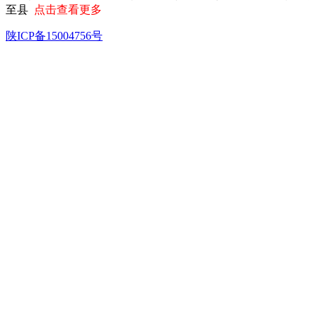
至县
点击查看更多
陕ICP备15004756号