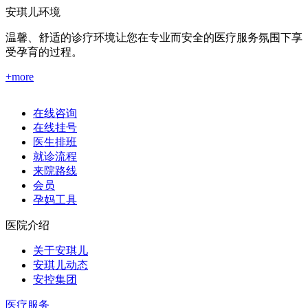
安琪儿环境
温馨、舒适的诊疗环境让您在专业而安全的医疗服务氛围下享
受孕育的过程。
+more
在线咨询
在线挂号
医生排班
就诊流程
来院路线
会员
孕妈工具
医院介绍
关于安琪儿
安琪儿动态
安控集团
医疗服务