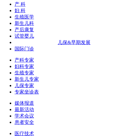
产 科
妇 科
生殖医学
新生儿科
产后康复
试管婴儿
儿保&早期发展
国际门诊
产科专家
妇科专家
生殖专家
新生儿专家
儿保专家
专家坐诊表
媒体报道
最新活动
学术会议
患者安全
医疗技术