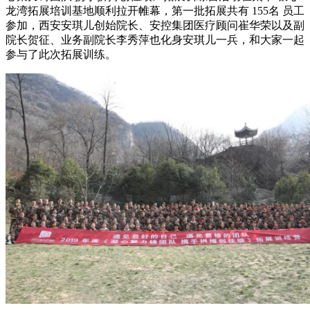
龙湾拓展培训基地顺利拉开帷幕，第一批拓展共有 155名 员工
参加，西安安琪儿创始院长、安控集团医疗顾问崔华荣以及副
院长贺征、业务副院长李秀萍也化身安琪儿一兵，和大家一起
参与了此次拓展训练。