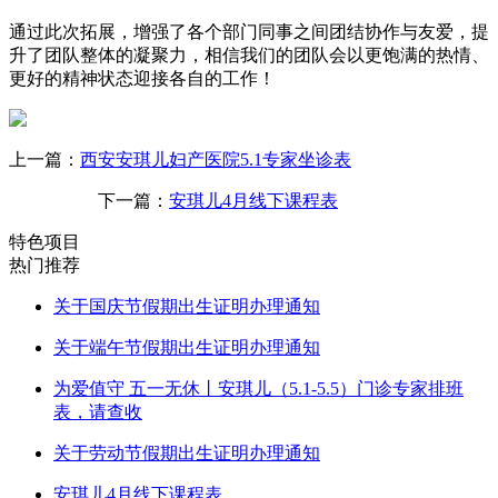
通过此次拓展，增强了各个部门同事之间团结协作与友爱，提
升了团队整体的凝聚力，相信我们的团队会以更饱满的热情、
更好的精神状态迎接各自的工作！
上一篇：
西安安琪儿妇产医院5.1专家坐诊表
下一篇：
安琪儿4月线下课程表
特色项目
热门推荐
关于国庆节假期出生证明办理通知
关于端午节假期出生证明办理通知
为爱值守 五一无休丨安琪儿（5.1-5.5）门诊专家排班
表，请查收
关于劳动节假期出生证明办理通知
安琪儿4月线下课程表