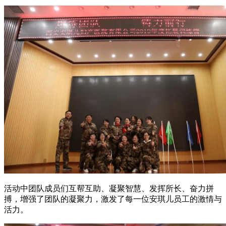
活动中团队成员们互帮互助、凝聚智慧、发挥所长、奋力拼
搏，增强了团队的凝聚力，激发了每一位安琪儿员工的激情与
活力。