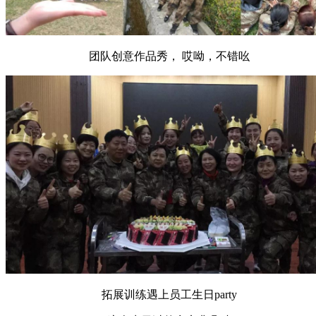
团队创意作品秀， 哎呦，不错吆
拓展训练遇上员工生日party