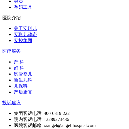
会员
孕妈工具
医院介绍
关于安琪儿
安琪儿动态
安控集团
医疗服务
产 科
妇 科
试管婴儿
新生儿科
儿保科
产后康复
投诉建议
集团客诉电话: 400-6819-222
院内客诉电话: 13289273436
医院客诉邮箱: xiangel@angel-hospital.com