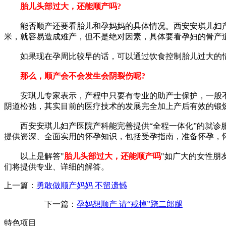
胎儿头部过大，还能顺产吗?
能否顺产还要看胎儿和孕妈妈的具体情况。西安安琪儿妇产医
米，就容易造成难产，但不是绝对因素，具体要看孕妇的骨产
如果现在孕周比较早的话，可以通过饮食控制胎儿过大的情
那么，顺产会不会发生会阴裂伤呢?
安琪儿专家表示，产程中只要有专业的助产士保护，一般不
阴道松弛，其实目前的医疗技术的发展完全加上产后有效的锻
西安安琪儿妇产医院产科能完善提供“全程一体化”的就诊服
提供资深、全面实用的怀孕知识，包括受孕指南，准备怀孕，
以上是解答"
胎儿头部过大，还能顺产吗
"如广大的女性朋
们将提供专业、详细的解答。
上一篇：
勇敢做顺产妈妈 不留遗憾
下一篇：
孕妈想顺产 请“戒掉”跷二郎腿
特色项目